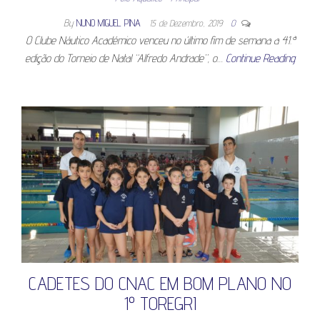
By
NUNO MIGUEL PINA
15 de Dezembro, 2019
0
O Clube Náutico Académico venceu no último fim de semana a 41.ª
edição do Torneio de Natal “Alfredo Andrade”, o…
Continue Reading
CADETES DO CNAC EM BOM PLANO NO
1º TOREGRI