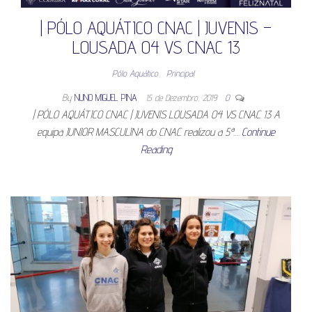
| PÓLO AQUÁTICO CNAC | JUVENIS –
LOUSADA 04 VS CNAC 13
Pólo Aquático
Principal
By
NUNO MIGUEL PINA
15 de Dezembro, 2019
0
| PÓLO AQUÁTICO CNAC | JUVENIS LOUSADA 04 VS CNAC 13 A
equipa JUNIOR MASCULINA do CNAC realizou a 5ª…
Continue
Reading