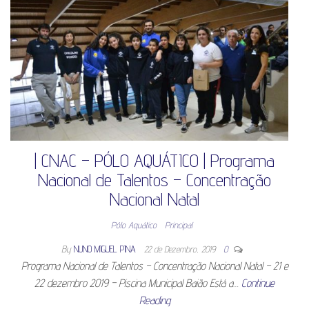
| CNAC – PÓLO AQUÁTICO | Programa
Nacional de Talentos – Concentração
Nacional Natal
Pólo Aquático
Principal
By
NUNO MIGUEL PINA
22 de Dezembro, 2019
0
Programa Nacional de Talentos – Concentração Nacional Natal – 21 e
22 dezembro 2019 – Piscina Municipal Baião Está a…
Continue
Reading