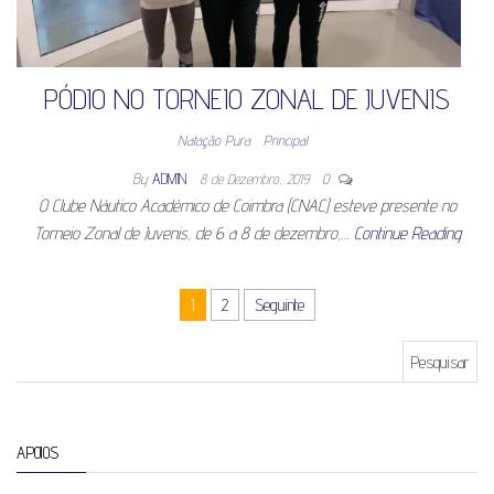
PÓDIO NO TORNEIO ZONAL DE JUVENIS
Natação Pura
Principal
By
ADMIN
8 de Dezembro, 2019
0
O Clube Náutico Académico de Coimbra (CNAC) esteve presente no
Torneio Zonal de Juvenis, de 6 a 8 de dezembro,…
Continue Reading
Paginação dos conteúdos
1
2
Seguinte
Pesquisar por:
APOIOS