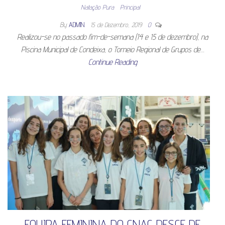
Natação Pura
Principal
By
ADMIN
15 de Dezembro, 2019
0
Realizou-se no passado fim-de-semana (14 e 15 de dezembro), na
Piscina Municipal de Condeixa, o Torneio Regional de Grupos de…
Continue Reading
EQUIPA FEMININA DO CNAC DESCE DE