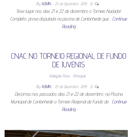
By
ADMIN
23 de Dezembro, 2019
0
Teve lugar nos dias 21 e 22 de dezembro o Torneio Nadador
Completo, prova disputada na piscina de Cantanhede que…
Continue
Reading
CNAC NO TORNEIO REGIONAL DE FUNDO
DE JUVENIS
Natação Pura
Principal
By
ADMIN
23 de Dezembro, 2019
0
Decorreu nos passados dias 21 e 22 de dezembro, na Piscina
Municipal de Cantanhede o Torneio Regional de Fundo de…
Continue
Reading