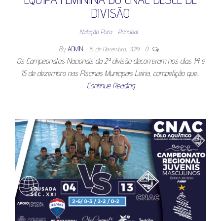
DIVISÃO
Natação Pura
Principal
By
ADMIN
15 de Dezembro, 2019
0
Os Campeonatos Nacionais da 2ª divisão decorreram nos dias 14 e
15 de dezembro nas Piscinas Municipais Leiria, competição que…
Continue Reading