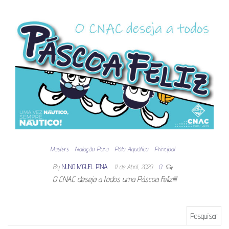
Masters
Natação Pura
Pólo Aquático
Principal
By
NUNO MIGUEL PINA
11 de Abril, 2020
0
O CNAC deseja a todos uma Páscoa Feliz!!!!
Pesquisar por: