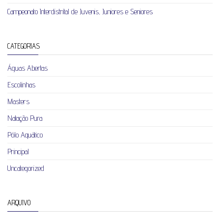
Campeonato Interdistrital de Juvenis, Juniores e Seniores
CATEGORIAS
Águas Abertas
Escolinhas
Masters
Natação Pura
Pólo Aquático
Principal
Uncategorized
ARQUIVO