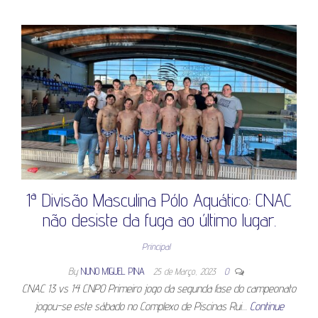
1ª Divisão Masculina Pólo Aquático: CNAC
não desiste da fuga ao último lugar.
Principal
By
NUNO MIGUEL PINA
25 de Março, 2023
0
CNAC 13 vs 14 CNPO Primeiro jogo da segunda fase do campeonato
jogou-se este sábado no Complexo de Piscinas Rui…
Continue