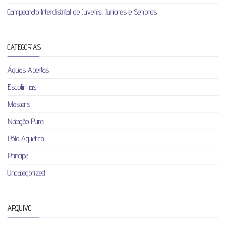
Campeonato Interdistrital de Juvenis, Juniores e Seniores
CATEGORIAS
Águas Abertas
Escolinhas
Masters
Natação Pura
Pólo Aquático
Principal
Uncategorized
ARQUIVO