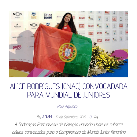
ALICE RODRIGUES (CNAC) CONVOCADADA
PARA MUNDIAL DE JUNIORES
Pólo Aquático
By
ADMIN
12 de Setembro, 2019
0
A Federação Portuguesa de Natação anunciou hoje as catorze
atletas convocadas para o Campeonato do Mundo Júnior Feminino