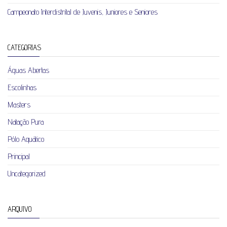
Campeonato Interdistrital de Juvenis, Juniores e Seniores
CATEGORIAS
Águas Abertas
Escolinhas
Masters
Natação Pura
Pólo Aquático
Principal
Uncategorized
ARQUIVO