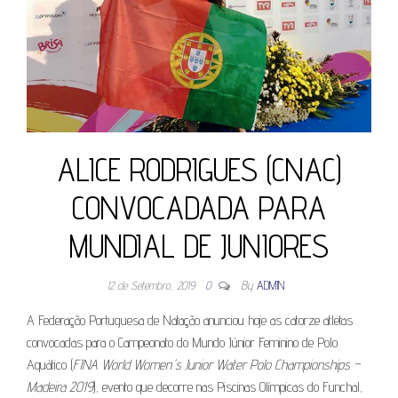
ALICE RODRIGUES (CNAC)
CONVOCADADA PARA
MUNDIAL DE JUNIORES
12 de Setembro, 2019
0
By
ADMIN
A Federação Portuguesa de Natação anunciou hoje as catorze atletas
convocadas para o Campeonato do Mundo Júnior Feminino de Polo
Aquático (
FINA World Women´s Junior Water Polo Championships –
Madeira 2019
), evento que decorre nas Piscinas Olímpicas do Funchal,