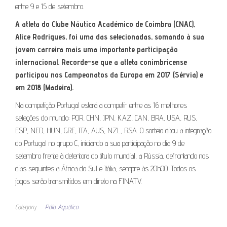
entre 9 e 15 de setembro.
A atleta do Clube Náutico Académico de Coimbra (CNAC),
Alice Rodrigues, foi uma das selecionadas, somando à sua
jovem carreira mais uma importante participação
internacional. Recorde-se que a atleta conimbricense
participou nos Campeonatos da Europa em 2017 (Sérvia) e
em 2018 (Madeira).
Na competição Portugal estará a competir entre as 16 melhores
seleções do mundo: POR, CHN, JPN, KAZ, CAN, BRA, USA, RUS,
ESP, NED, HUN, GRE, ITA, AUS, NZL, RSA. O sorteio ditou a integração
do Portugal no grupo C, iniciando a sua participação no dia 9 de
setembro frente à detentora do título mundial, a Rússia, defrontando nos
dias seguintes a África do Sul e Itália, sempre às 20h00. Todos os
jogos serão transmitidos em direto na FINATV.
Category
Pólo Aquático