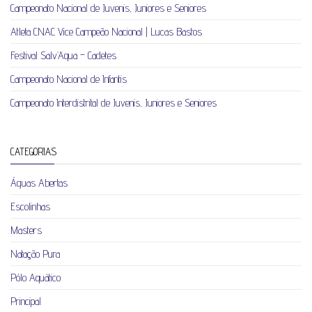
Campeonato Nacional de Juvenis, Juniores e Seniores
Atleta CNAC Vice Campeão Nacional | Lucas Bastos
Festival Salv’Aqua – Cadetes
Campeonato Nacional de Infantis
Campeonato Interdistrital de Juvenis, Juniores e Seniores
CATEGORIAS
Águas Abertas
Escolinhas
Masters
Natação Pura
Pólo Aquático
Principal