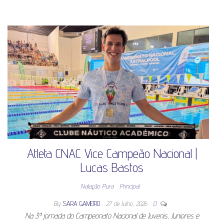
Atleta CNAC Vice Campeão Nacional |
Lucas Bastos
Natação Pura
Principal
By
SARA GAMEIRO
27 de Julho, 2026
0
Na 3ª jornada do Campeonato Nacional de Juvenis, Juniores e