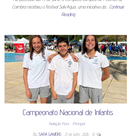
Coimbra recebeu o Festival Salv’Aqua, uma iniciativa da…
Continue
Reading
Campeonato Nacional de Infantis
Natação Pura
Principal
By
SARA GAMEIRO
21 de Julho, 2026
0