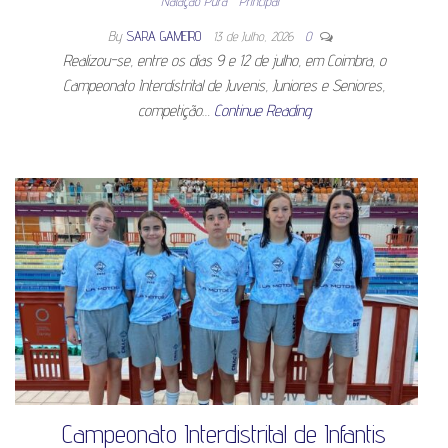
Natação Pura
Principal
By
SARA GAMEIRO
13 de Julho, 2026
0
Realizou-se, entre os dias 9 e 12 de julho, em Coimbra, o
Campeonato Interdistrital de Juvenis, Juniores e Seniores,
competição…
Continue Reading
Campeonato Interdistrital de Infantis