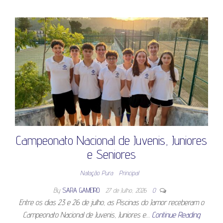
Campeonato Nacional de Juvenis, Juniores
e Seniores
Natação Pura
Principal
By
SARA GAMEIRO
27 de Julho, 2026
0
Entre os dias 23 e 26 de julho, as Piscinas do Jamor receberam o
Campeonato Nacional de Juvenis, Juniores e…
Continue Reading