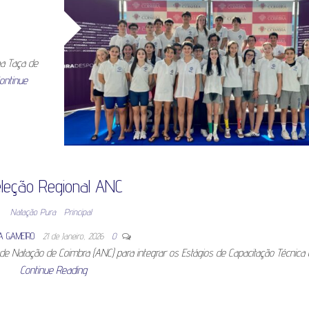
na Taça de
ontinue
leção Regional ANC
Natação Pura
Principal
A GAMEIRO
21 de Janeiro, 2026
0
e Natação de Coimbra (ANC) para integrar os Estágios de Capacitação Técnica
Continue Reading