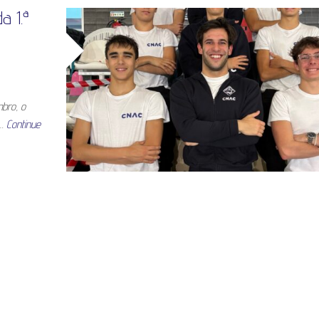
a 1.ª
mbro, o
e…
Continue