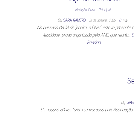
Natação Pura
Principal
By
SARA GAMEIRO
21 de Janeiro, 2026
0
No passado dia 18 de janeiro, o CNAC esteve presente 
Velocidade, prova organizada pela ANC, que reuniu…
C
Reading
Se
By
SAR
Os nossos atletas foram convocados pela Associação d