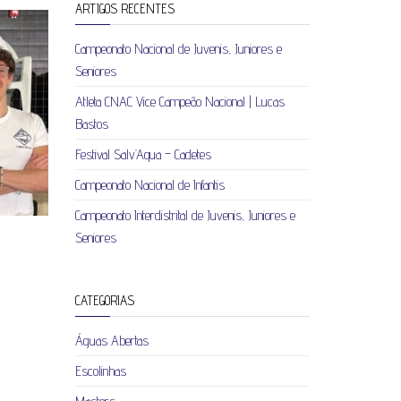
ARTIGOS RECENTES
Campeonato Nacional de Juvenis, Juniores e
Seniores
Atleta CNAC Vice Campeão Nacional | Lucas
Bastos
Festival Salv’Aqua – Cadetes
Campeonato Nacional de Infantis
Campeonato Interdistrital de Juvenis, Juniores e
Seniores
CATEGORIAS
Águas Abertas
Escolinhas