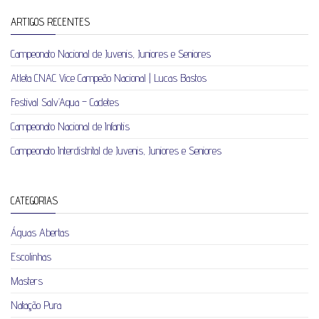
ARTIGOS RECENTES
Campeonato Nacional de Juvenis, Juniores e Seniores
Atleta CNAC Vice Campeão Nacional | Lucas Bastos
Festival Salv’Aqua – Cadetes
Campeonato Nacional de Infantis
Campeonato Interdistrital de Juvenis, Juniores e Seniores
CATEGORIAS
Águas Abertas
Escolinhas
Masters
Natação Pura