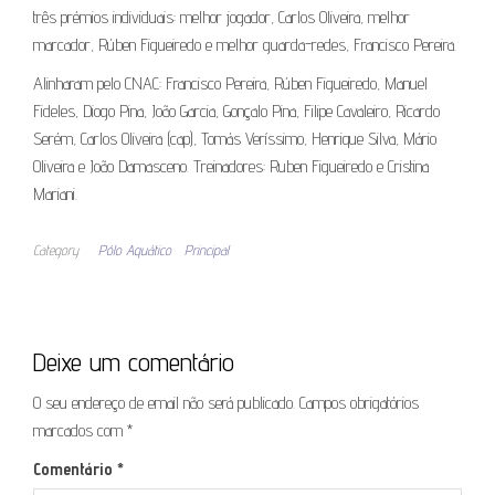
três prémios individuais: melhor jogador, Carlos Oliveira, melhor
marcador, Rúben Figueiredo e melhor guarda-redes, Francisco Pereira.
Alinharam pelo CNAC: Francisco Pereira, Rúben Figueiredo, Manuel
Fideles, Diogo Pina, João Garcia, Gonçalo Pina, Filipe Cavaleiro, Ricardo
Serém, Carlos Oliveira (cap), Tomás Veríssimo, Henrique Silva, Mário
Oliveira e João Damasceno. Treinadores: Ruben Figueiredo e Cristina
Mariani.
Category
Pólo Aquático
Principal
Deixe um comentário
O seu endereço de email não será publicado.
Campos obrigatórios
marcados com
*
Comentário
*