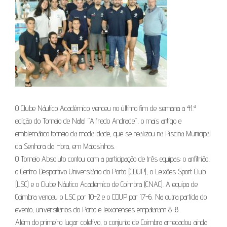
O Clube Náutico Académico venceu no último fim de semana a 41.ª
edição do Torneio de Natal “Alfredo Andrade”, o mais antigo e
emblemático torneio da modalidade, que se realizou na Piscina Municipal
da Senhora da Hora, em Matosinhos.
O Torneio Absoluto contou com a participação de três equipas: o anfitrião,
o Centro Desportivo Universitário do Porto (CDUP), o Leixões Sport Club
(LSC) e o Clube Náutico Académico de Coimbra (CNAC). A equipa de
Coimbra venceu o LSC por 10-2 e o CDUP por 17-6. Na outra partida do
evento, universitários do Porto e leixonenses empataram 8-8.
Além do primeiro lugar coletivo, o conjunto de Coimbra arrecadou ainda