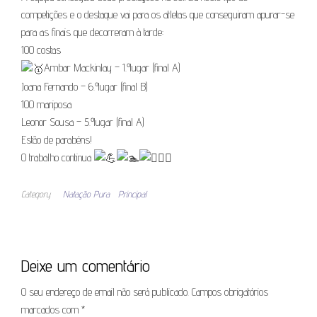
competições e o destaque vai para os atletas que conseguiram apurar-se
para as finais que decorreram à tarde:
100 costas
Ambar Mackinlay – 1.º lugar (final A)
Joana Fernando – 6.º lugar (final B)
100 mariposa
Leonor Sousa – 5.º lugar (final A)
Estão de parabéns!
O trabalho continua
Category
Natação Pura
Principal
Deixe um comentário
O seu endereço de email não será publicado.
Campos obrigatórios
marcados com
*