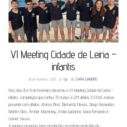
VI Meeting Cidade de Leiria –
infantis
18 de Fevereiro, 2025
0
By
SARA GAMEIRO
Nos dias 8 e 9 de fevereiro decorreu o VI Meeting Cidade de Leiria –
infantis, competição que contou 31 clubes e 224 atletas. O CNAC esteve
presente com atletas: Afonso Braz, Bernardo Neves, Diogo Fernandes,
Martim Dias, Âmbar Mackinlay, Emília Gadanha, Joana Fernando e
Leonor Sousa.
A equipa conseguiu boas prestações na estreia neste tipo de