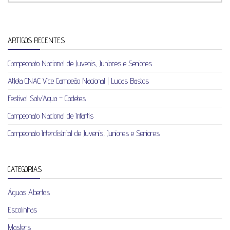
ARTIGOS RECENTES
Campeonato Nacional de Juvenis, Juniores e Seniores
Atleta CNAC Vice Campeão Nacional | Lucas Bastos
Festival Salv’Aqua – Cadetes
Campeonato Nacional de Infantis
Campeonato Interdistrital de Juvenis, Juniores e Seniores
CATEGORIAS
Águas Abertas
Escolinhas
Masters