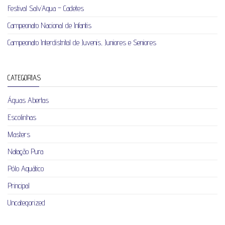
Festival Salv’Aqua – Cadetes
Campeonato Nacional de Infantis
Campeonato Interdistrital de Juvenis, Juniores e Seniores
CATEGORIAS
Águas Abertas
Escolinhas
Masters
Natação Pura
Pólo Aquático
Principal
Uncategorized