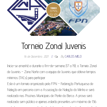
Torneio Zonal Juvenis
16 de Dezembro, 2021
0
By
CARLOS MELO
Inicia-se amanhã e durante o fim-de-semana (17 a 19), o Torneio Zonal
de Juvenis – Zona Norte com a equipa de Juvenis que obteve tempos
mínimos (TACs) para participar.
Este é um torneio organizado pela FPN – Federação Portuguesa de
Natação em parceria com a Associação de Natação do Minho e será
realizado nas Piscinas Municipais de Ponte da Barca. A prova será
realizada sem público e apenas estarão presentes um máximo de 156