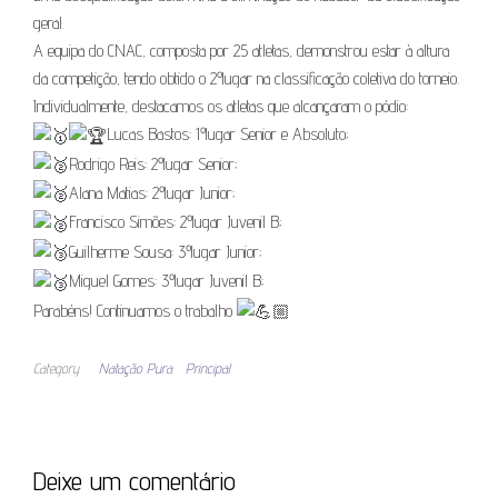
geral.
A equipa do CNAC, composta por 25 atletas, demonstrou estar à altura
da competição, tendo obtido o 2º lugar na classificação coletiva do torneio.
Individualmente, destacamos os atletas que alcançaram o pódio:
Lucas Bastos: 1º lugar Senior e Absoluto;
Rodrigo Reis: 2º lugar Senior;
Alana Matias: 2º lugar Junior;
Francisco Simões: 2º lugar Juvenil B;
Guilherme Sousa: 3º lugar Junior;
Miguel Gomes: 3º lugar Juvenil B;
Parabéns! Continuamos o trabalho
Category
Natação Pura
Principal
Deixe um comentário