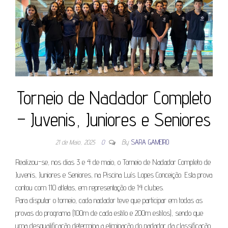
Torneio de Nadador Completo
– Juvenis, Juniores e Seniores
21 de Maio, 2025
0
By
SARA GAMEIRO
Realizou-se, nos dias 3 e 4 de maio, o Torneio de Nadador Completo de
Juvenis, Juniores e Seniores, na Piscina Luís Lopes Conceição. Esta prova
contou com 110 atletas, em representação de 14 clubes.
Para disputar o torneio, cada nadador teve que participar em todas as
provas do programa (100m de cada estilo e 200m estilos), sendo que
uma desqualificação determina a eliminação do nadador da classificação