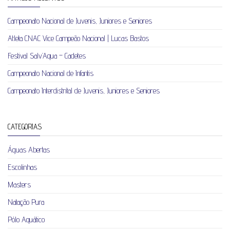
Campeonato Nacional de Juvenis, Juniores e Seniores
Atleta CNAC Vice Campeão Nacional | Lucas Bastos
Festival Salv’Aqua – Cadetes
Campeonato Nacional de Infantis
Campeonato Interdistrital de Juvenis, Juniores e Seniores
CATEGORIAS
Águas Abertas
Escolinhas
Masters
Natação Pura
Pólo Aquático