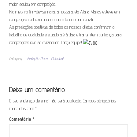
maior equipa em competição.
No mesmo fim-de-semana, a nossa atleta Alana Matias esteve em
competição no Luxemburgo, num torneio por convite.
As prestações positivas de todos os nossos atletas confirmam o
trabalho de qualidade efetuado até à data e transmitem confiança para
competições que se avizinham. Força equipa!
Category
Natação Pura
Principal
Deixe um comentário
O seu endereço de email não será publicado.
Campos obrigatórios
marcados com
*
Comentário
*