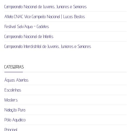
Campeonato Nacional de Juvenis, Juniores e Seniores
Atleta CNAC Vice Campeão Nacional | Lucas Bastos
Festival Salv’Aqua – Cadetes
Campeonato Nacional de Infantis
Campeonato Interdistrital de Juvenis, Juniores e Seniores
CATEGORIAS
Águas Abertas
Escolinhas
Masters
Natação Pura
Pólo Aquático
Principal