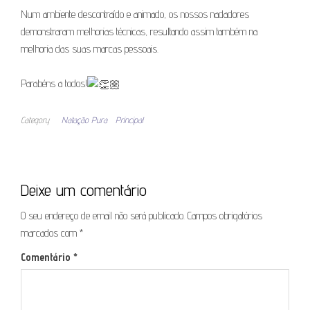
Num ambiente descontraído e animado, os nossos nadadores
demonstraram melhorias técnicas, resultando assim também na
melhoria das suas marcas pessoais.
Parabéns a todos!
Category
Natação Pura
Principal
Deixe um comentário
O seu endereço de email não será publicado.
Campos obrigatórios
marcados com
*
Comentário
*