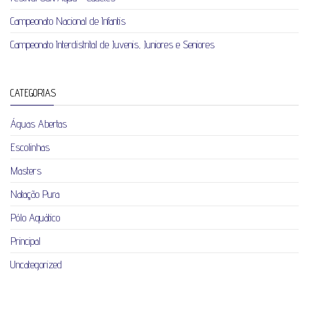
Campeonato Nacional de Infantis
Campeonato Interdistrital de Juvenis, Juniores e Seniores
CATEGORIAS
Águas Abertas
Escolinhas
Masters
Natação Pura
Pólo Aquático
Principal
Uncategorized