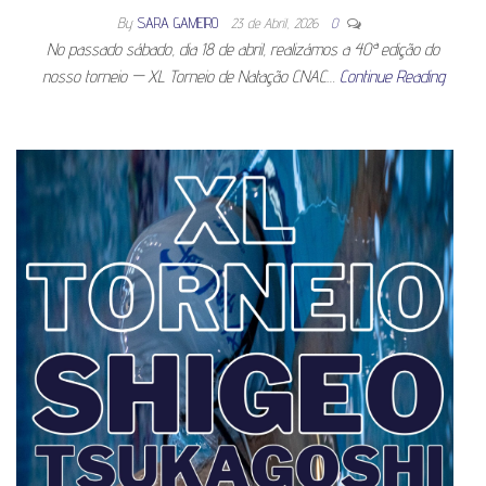
By
SARA GAMEIRO
23 de Abril, 2026
0
No passado sábado, dia 18 de abril, realizámos a 40ª edição do
nosso torneio — XL Torneio de Natação CNAC…
Continue Reading