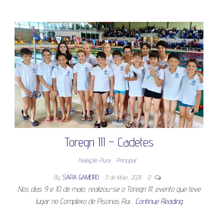
Toregri III – Cadetes
Natação Pura
Principal
By
SARA GAMEIRO
11 de Maio, 2026
0
Nos dias 9 e 10 de maio, realizou-se o Toregri III, evento que teve
lugar no Complexo de Piscinas Rui…
Continue Reading