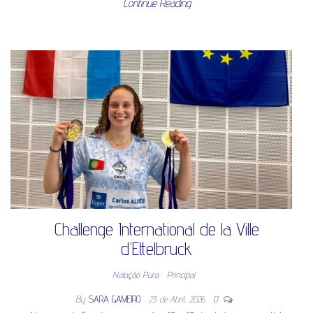
Continue Reading
Challenge International de la Ville
d’Ettelbruck
Natação Pura
Principal
By
SARA GAMEIRO
23 de Abril, 2026
0