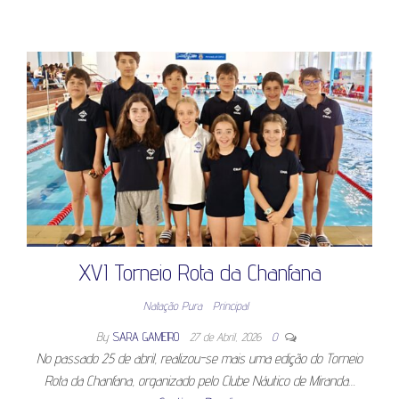
XVI Torneio Rota da Chanfana
Natação Pura
Principal
By
SARA GAMEIRO
27 de Abril, 2026
0
No passado 25 de abril, realizou-se mais uma edição do Torneio
Rota da Chanfana, organizado pelo Clube Náutico de Miranda…