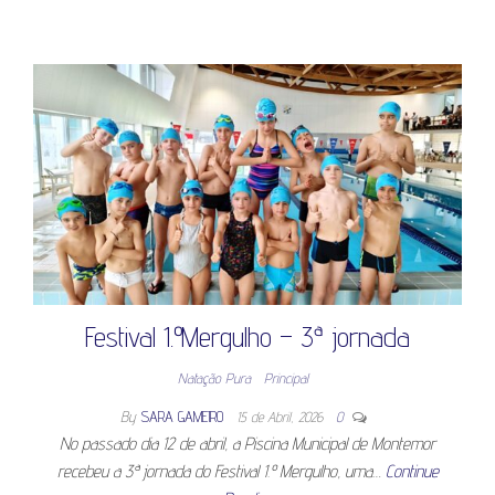
Festival 1.º Mergulho – 3ª jornada
Natação Pura
Principal
By
SARA GAMEIRO
15 de Abril, 2026
0
No passado dia 12 de abril, a Piscina Municipal de Montemor
recebeu a 3ª jornada do Festival 1.º Mergulho, uma…
Continue