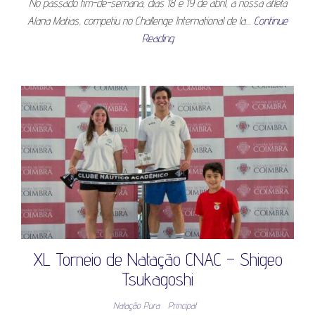
No passado fim-de-semana, dias 18 e 19 de abril, a nossa atleta
Alana Matias, competiu no Challenge International de la…
Continue
Reading
XL Torneio de Natação CNAC – Shigeo
Tsukagoshi
Natação Pura
Principal