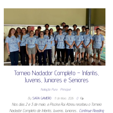
Torneio Nadador Completo – Infantis,
Juvenis, Juniores e Seniores
Natação Pura
Principal
By
SARA GAMEIRO
11 de Maio, 2026
0
Nos dias 2 e 3 de maio, a Piscina Rui Abreu recebeu o Torneio
Nadador Completo de Infantis, Juvenis, Juniores…
Continue Reading