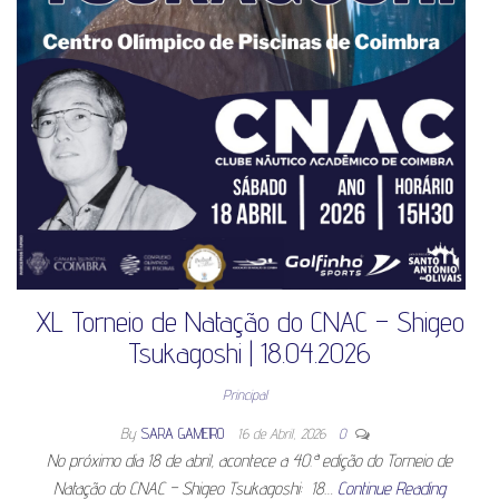
XL Torneio de Natação do CNAC – Shigeo
Tsukagoshi | 18.04.2026
Principal
By
SARA GAMEIRO
16 de Abril, 2026
0
No próximo dia 18 de abril, acontece a 40.ª edição do Torneio de
Natação do CNAC – Shigeo Tsukagoshi: 18…
Continue Reading