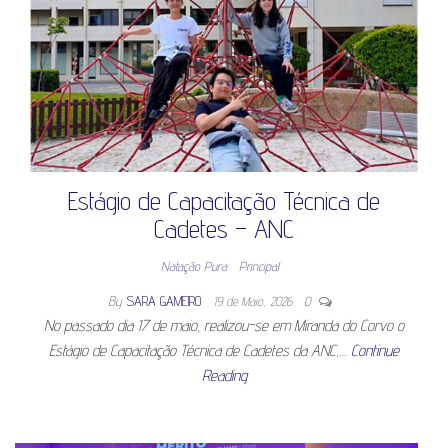
Estágio de Capacitação Técnica de
Cadetes – ANC
Natação Pura
Principal
By
SARA GAMEIRO
19 de Maio, 2026
0
No passado dia 17 de maio, realizou-se em Miranda do Corvo o
Estágio de Capacitação Técnica de Cadetes da ANC,…
Continue
Reading