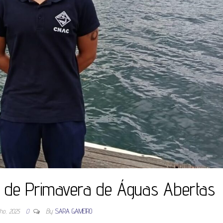
 de Primavera de Águas Abertas
lho, 2025
0
By
SARA GAMEIRO