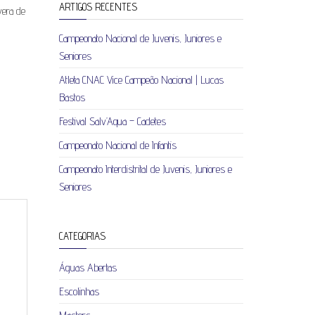
ARTIGOS RECENTES
vera de
Campeonato Nacional de Juvenis, Juniores e
Seniores
Atleta CNAC Vice Campeão Nacional | Lucas
Bastos
Festival Salv’Aqua – Cadetes
Campeonato Nacional de Infantis
Campeonato Interdistrital de Juvenis, Juniores e
Seniores
CATEGORIAS
Águas Abertas
Escolinhas