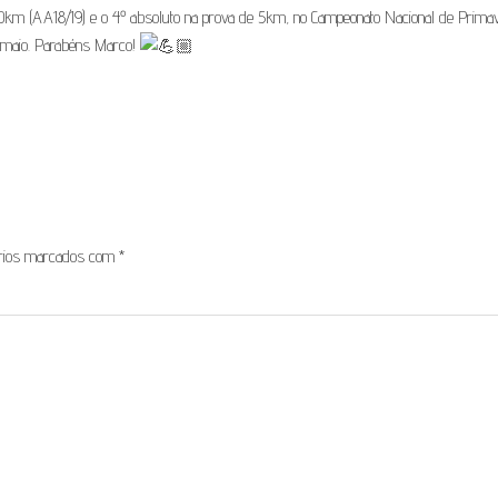
 de 10km (AA18/19) e o 4º absoluto na prova de 5km, no Campeonato Nacional de Prima
e maio. Parabéns Marco!
órios marcados com
*