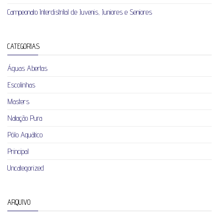
Campeonato Interdistrital de Juvenis, Juniores e Seniores
CATEGORIAS
Águas Abertas
Escolinhas
Masters
Natação Pura
Pólo Aquático
Principal
Uncategorized
ARQUIVO