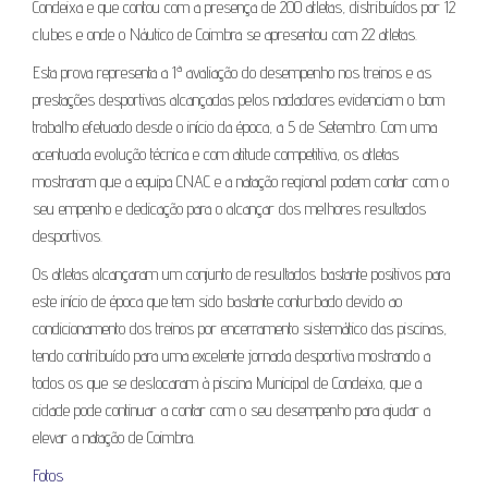
Condeixa e que contou com a presença de 200 atletas, distribuídos por 12
clubes e onde o Náutico de Coimbra se apresentou com 22 atletas.
Esta prova representa a 1ª avaliação do desempenho nos treinos e as
prestações desportivas alcançadas pelos nadadores evidenciam o bom
trabalho efetuado desde o início da época, a 5 de Setembro. Com uma
acentuada evolução técnica e com atitude competitiva, os atletas
mostraram que a equipa CNAC e a natação regional podem contar com o
seu empenho e dedicação para o alcançar dos melhores resultados
desportivos.
Os atletas alcançaram um conjunto de resultados bastante positivos para
este início de época que tem sido bastante conturbado devido ao
condicionamento dos treinos por encerramento sistemático das piscinas,
tendo contribuído para uma excelente jornada desportiva mostrando a
todos os que se deslocaram à piscina Municipal de Condeixa, que a
cidade pode continuar a contar com o seu desempenho para ajudar a
elevar a natação de Coimbra.
Fotos