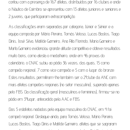
contou com a presença de 167 atletas, distribuídos por 16 clubes e onde
o Náutico de Coimbra se apresentou com 13 atletas juniores e seniores e
2 juvenis, que participaram extracompetição.
As classificações eram separadas por categoria, Júnior e Sénior e a
equipa composta por Mário Pereira, Tomás Veloso, Lucas Bastos, Tiago
Dinis, José Silva, Matilde Gameiro, Ana Rita Florindo, Maria Gameiro e
Marta Gameiro evidenciou grande atitude competitiva e obteve resultados
muito bons, como atesta o medalheiro, onde em 46 provas do
calendário, o CNAC subiu ao pódio 36 vezes, das quais, 15 como
campeão regional, 7 como vice campeão e 5 com o lugar do bronze.
Estes resultados, permitiram-lhe também ser o 2º clube da ANC com
mais atletas campeões regionais (no setor masculino), superado apenas
pelo FBS. Da classificação geral (masculinos e femininos), firmou-se no
pódio em 3º lugar, antecedido pela AAC e FBS.
Das 5 estafetas nadadas pela equipa masculina do CNAC, em 4 foi
campeã regional. Destaque ainda, para Tomás Veloso, Mário Pereira,
Lucas Bastos, Tiago Dinis e Matilde Gameiro, atletas que se sagraram