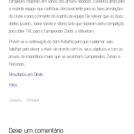
campeões regionais em várias das provas nadadas. Evidência ainda para
a restante equipa, que contribuiu decisivamente para as boas prestações
do clube e para o fomento do espírito de equipa. De relevar que as duas
atletas juvenis, Joana Varela e Vitória Grilo que nadaram extra competição
para obter TAC para o Campeonato Zonal, o obtiveram.
Prevê-se a continuação do bom trabalho para que o patamar seja
batalhar para elevar o nível, de acordo com os seus objetivos e com as
provas de importância maior que se avizinham: Campeonatos Zonais e
Nacionais.
Resultados em Direto
Fotos
Category
Principal
Deixe um comentário