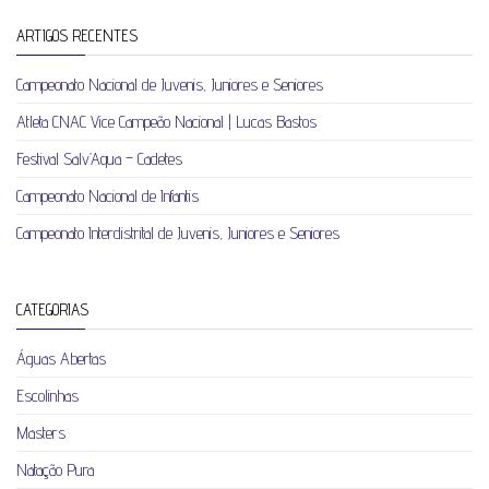
ARTIGOS RECENTES
Campeonato Nacional de Juvenis, Juniores e Seniores
Atleta CNAC Vice Campeão Nacional | Lucas Bastos
Festival Salv’Aqua – Cadetes
Campeonato Nacional de Infantis
Campeonato Interdistrital de Juvenis, Juniores e Seniores
CATEGORIAS
Águas Abertas
Escolinhas
Masters
Natação Pura