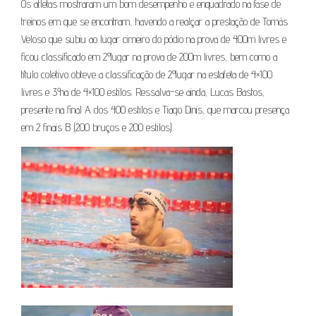
Os atletas mostraram um bom desempenho e enquadrado na fase de
treinos em que se encontram, havendo a realçar a prestação de Tomás
Veloso que subiu ao lugar cimeiro do pódio na prova de 400m livres e
ficou classificado em 2º lugar na prova de 200m livres, bem como a
título coletivo obteve a classificação de 2º lugar na estafeta de 4×100
livres e 3º na de 4×100 estilos. Ressalva-se ainda, Lucas Bastos,
presente na final A dos 400 estilos e Tiago Dinis, que marcou presença
em 2 finais B (200 bruços e 200 estilos).