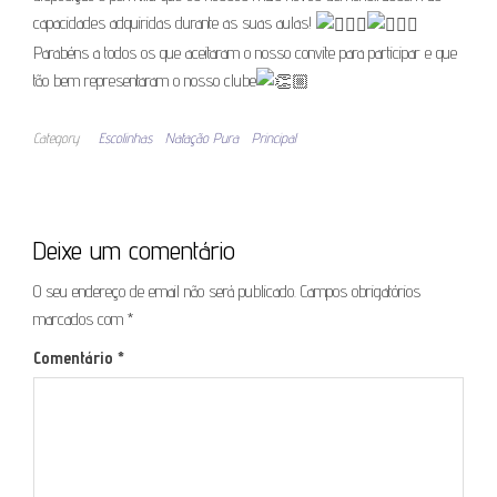
capacidades adquiridas durante as suas aulas!
Parabéns a todos os que aceitaram o nosso convite para participar e que
tão bem representaram o nosso clube
Category
Escolinhas
Natação Pura
Principal
Deixe um comentário
O seu endereço de email não será publicado.
Campos obrigatórios
marcados com
*
Comentário
*