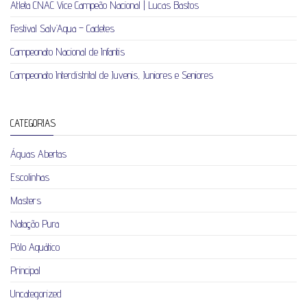
Atleta CNAC Vice Campeão Nacional | Lucas Bastos
Festival Salv’Aqua – Cadetes
Campeonato Nacional de Infantis
Campeonato Interdistrital de Juvenis, Juniores e Seniores
CATEGORIAS
Águas Abertas
Escolinhas
Masters
Natação Pura
Pólo Aquático
Principal
Uncategorized