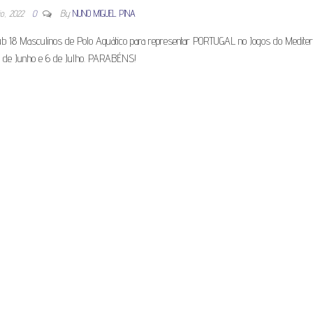
io, 2022
0
By
NUNO MIGUEL PINA
ub 18 Masculinos de Polo Aquático para representar PORTUGAL no Jogos do Mediter
25 de Junho e 6 de Julho. PARABÉNS!