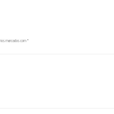
órios marcados com
*