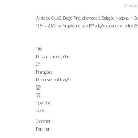
27 de Ma
Atleta do CNAC, Diogo Pina, chamado à Seleção Nacional – S
ORAN 2022, na Argélia, na sua 19º edição a decorrer entre 
136
Pessoas alcançadas
22
Interações
Promover publicação
9
9
1 partilha
Gosto
Comentar
Partilhar