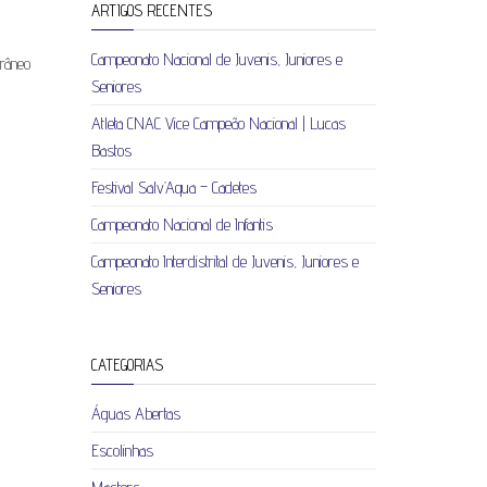
ARTIGOS RECENTES
Campeonato Nacional de Juvenis, Juniores e
râneo
Seniores
Atleta CNAC Vice Campeão Nacional | Lucas
Bastos
Festival Salv’Aqua – Cadetes
Campeonato Nacional de Infantis
Campeonato Interdistrital de Juvenis, Juniores e
Seniores
CATEGORIAS
Águas Abertas
Escolinhas