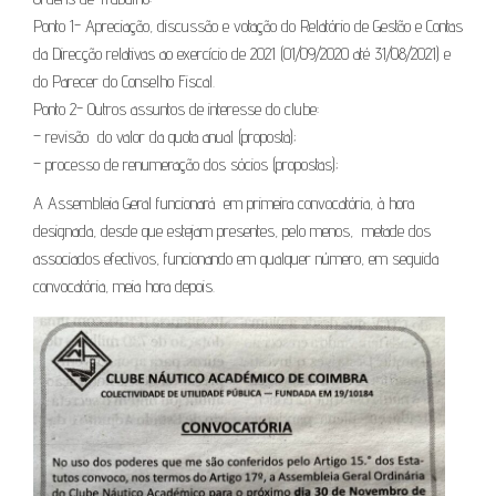
Ponto 1- Apreciação, discussão e votação do Relatório de Gestão e Contas
da Direcção relativas ao exercício de 2021 (01/09/2020 até 31/08/2021) e
do Parecer do Conselho Fiscal.
Ponto 2- Outros assuntos de interesse do clube:
– revisão do valor da quota anual (proposta);
– processo de renumeração dos sócios (propostas);
A Assembleia Geral funcionará em primeira convocatória, à hora
designada, desde que estejam presentes, pelo menos, metade dos
associados efectivos, funcionando em qualquer número, em seguida
convocatória, meia hora depois.