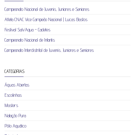
Campeonato Nacional de Juvenis, Juniores e Seniores
Atleta CNAC Vice Campeão Nacional | Lucas Bastos
Festival Salv’Aqua – Cadetes
Campeonato Nacional de Infantis
Campeonato Interdistrital de Juvenis, Juniores e Seniores
CATEGORIAS
Águas Abertas
Escolinhas
Masters
Natação Pura
Pólo Aquático