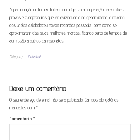
A participação no torneio tinha como objetivo a preparação para outras
provas e campeonatos que se avizinham e na generalidade, a maioria
dos atletas estabeleceu novos recordes pessoais, bem como se
aproximaram das suas melhores marcas, ficando perto de tempos de
admissão a outros campeonatos.
Category
Principal
Deixe um comentário
O seu endereço de email não será publicado.
Campos obrigatórios
marcados com
*
Comentário
*