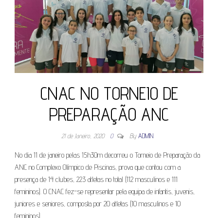
CNAC NO TORNEIO DE
PREPARAÇÃO ANC
21 de Janeiro, 2020
0
By
ADMIN
No dia 11 de janeiro pelas 15h30m decorreu o Torneio de Preparação da
ANC no Complexo Olímpico de Piscinas, prova que contou com a
presença de 14 clubes, 223 atletas no total (112 masculinos e 111
femininos). O CNAC fez-se representar pela equipa de infantis, juvenis,
juniores e seniores, composta por 20 atletas (10 masculinos e 10
femininos).