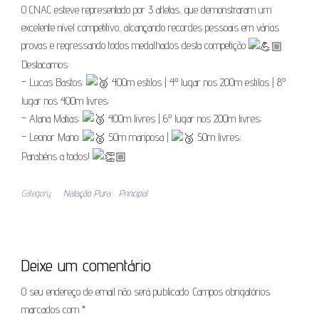
O CNAC esteve representado por 3 atletas, que demonstraram um
excelente nível competitivo, alcançando recordes pessoais em várias
provas e regressando todos medalhados desta competição
Destacamos:
– Lucas Bastos:
400m estilos | 4º lugar nos 200m estilos | 8º
lugar nos 400m livres;
– Alana Matias:
400m livres | 6º lugar nos 200m livres;
– Leonor Mano:
50m mariposa |
50m livres;
Parabéns a todos!
Category
Natação Pura
Principal
Deixe um comentário
O seu endereço de email não será publicado.
Campos obrigatórios
marcados com
*