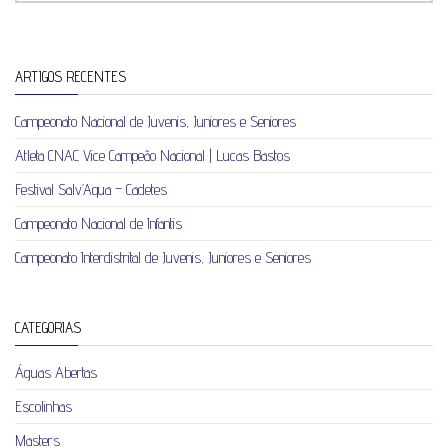
ARTIGOS RECENTES
Campeonato Nacional de Juvenis, Juniores e Seniores
Atleta CNAC Vice Campeão Nacional | Lucas Bastos
Festival Salv’Aqua – Cadetes
Campeonato Nacional de Infantis
Campeonato Interdistrital de Juvenis, Juniores e Seniores
CATEGORIAS
Águas Abertas
Escolinhas
Masters