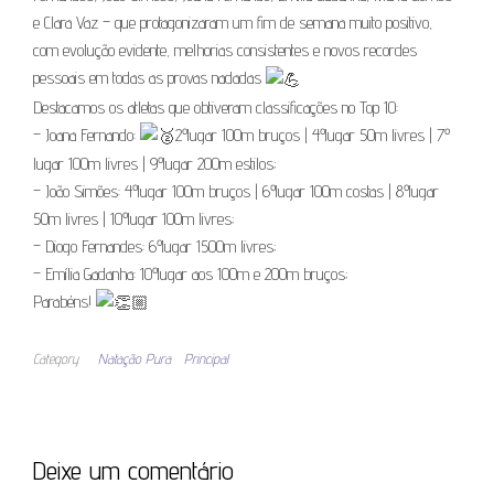
e Clara Vaz – que protagonizaram um fim de semana muito positivo,
com evolução evidente, melhorias consistentes e novos recordes
pessoais em todas as provas nadadas
Destacamos os atletas que obtiveram classificações no Top 10:
– Joana Fernando:
2º lugar 100m bruços | 4º lugar 50m livres | 7º
lugar 100m livres | 9º lugar 200m estilos;
– João Simões: 4º lugar 100m bruços | 6º lugar 100m costas | 8º lugar
50m livres | 10º lugar 100m livres;
– Diogo Fernandes: 6º lugar 1500m livres;
– Emília Gadanha: 10º lugar aos 100m e 200m bruços;
Parabéns!
Category
Natação Pura
Principal
Deixe um comentário