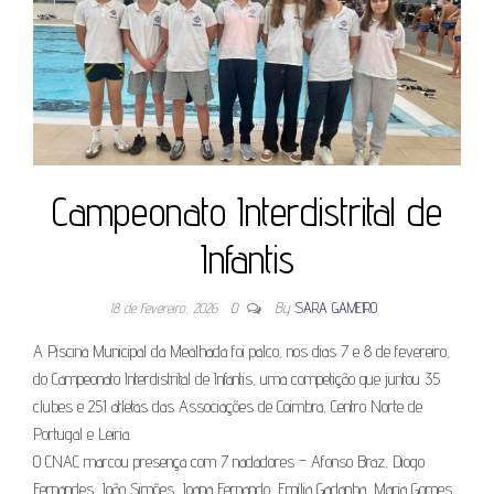
Campeonato Interdistrital de
Infantis
18 de Fevereiro, 2026
0
By
SARA GAMEIRO
A Piscina Municipal da Mealhada foi palco, nos dias 7 e 8 de fevereiro,
do Campeonato Interdistrital de Infantis, uma competição que juntou 35
clubes e 251 atletas das Associações de Coimbra, Centro Norte de
Portugal e Leiria.
O CNAC marcou presença com 7 nadadores – Afonso Braz, Diogo
Fernandes, João Simões, Joana Fernando, Emília Gadanha, Maria Gomes