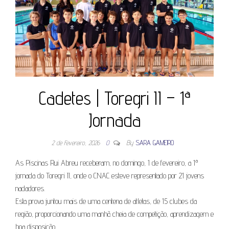
Cadetes | Toregri II – 1ª
Jornada
2 de Fevereiro, 2026
0
By
SARA GAMEIRO
As Piscinas Rui Abreu receberam, no domingo, 1 de fevereiro, a 1ª
jornada do Toregri II, onde o CNAC esteve representado por 21 jovens
nadadores.
Esta prova juntou mais de uma centena de atletas, de 15 clubes da
região, proporcionando uma manhã cheia de competição, aprendizagem e
boa disposição.