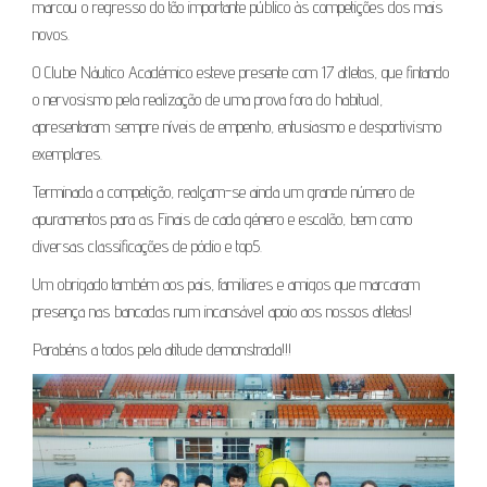
marcou o regresso do tão importante público às competições dos mais
novos.
O Clube Náutico Académico esteve presente com 17 atletas, que fintando
o nervosismo pela realização de uma prova fora do habitual,
apresentaram sempre níveis de empenho, entusiasmo e desportivismo
exemplares.
Terminada a competição, realçam-se ainda um grande número de
apuramentos para as Finais de cada género e escalão, bem como
diversas classificações de pódio e top5.
Um obrigado também aos pais, familiares e amigos que marcaram
presença nas bancadas num incansável apoio aos nossos atletas!
Parabéns a todos pela atitude demonstrada!!!