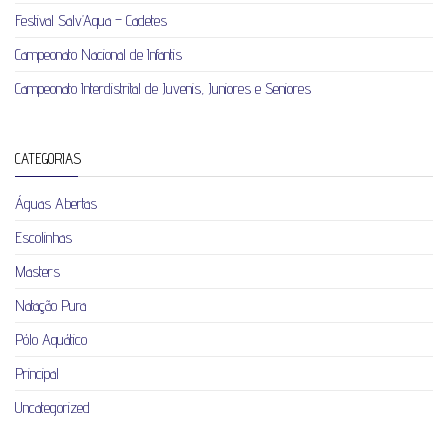
Festival Salv’Aqua – Cadetes
Campeonato Nacional de Infantis
Campeonato Interdistrital de Juvenis, Juniores e Seniores
CATEGORIAS
Águas Abertas
Escolinhas
Masters
Natação Pura
Pólo Aquático
Principal
Uncategorized