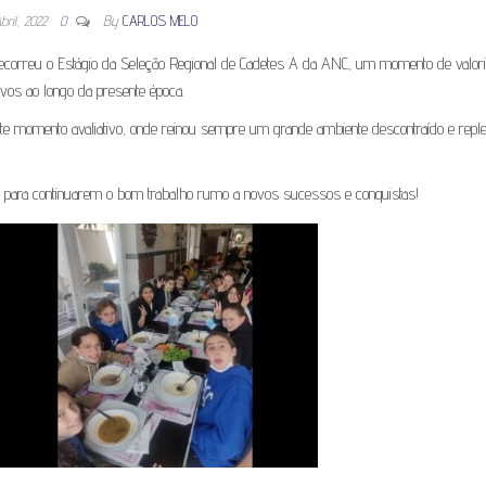
bril, 2022
0
By
CARLOS MELO
 decorreu o Estágio da Seleção Regional de Cadetes A da ANC, um momento de valor
vos ao longo da presente época.
te momento avaliativo, onde reinou sempre um grande ambiente descontraído e reple
 para continuarem o bom trabalho rumo a novos sucessos e conquistas!