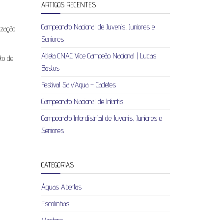
ARTIGOS RECENTES
Campeonato Nacional de Juvenis, Juniores e
ização
Seniores
Atleta CNAC Vice Campeão Nacional | Lucas
to de
Bastos
Festival Salv’Aqua – Cadetes
Campeonato Nacional de Infantis
Campeonato Interdistrital de Juvenis, Juniores e
Seniores
CATEGORIAS
Águas Abertas
Escolinhas