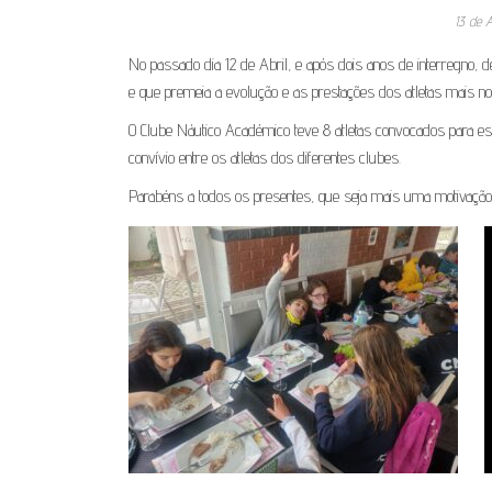
13 de A
No passado dia 12 de Abril, e após dois anos de interregno,
e que premeia a evolução e as prestações dos atletas mais no
O Clube Náutico Académico teve 8 atletas convocados para es
convívio entre os atletas dos diferentes clubes.
Parabéns a todos os presentes, que seja mais uma motivação