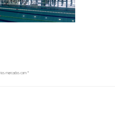
órios marcados com
*