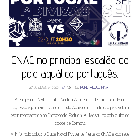
CNAC no principal escalão do
polo aquático português.
22 de Outubro, 2022
0
By
NUNO MIGUEL PINA
A equipa do CNAC – Clube Náutico Académico de Coimbra está de
regresso à primeira divisão do Polo Aquático e o centro do país volta a
estar representado no Campeonato Portugal A1 Masculino pelo clube da
cidade de Coimbra.
A 1ª jornada coloca o Clube Naval Povoense frente ao CNAC e acontece