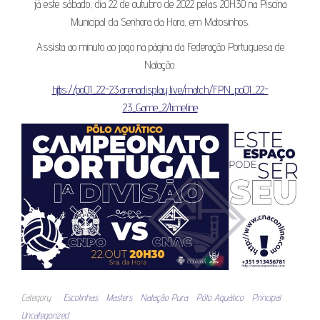
já este sábado, dia 22 de outubro de 2022 pelas 20H30 na Piscina
Municipal da Senhora da Hora, em Matosinhos.
Assista ao minuto ao jogo na página da Federação Portuguesa de
Natação.
https://po01_22-23.arenadisplay.live/match/FPN_po01_22-
23_Game_2/timeline
Category
Escolinhas
Masters
Natação Pura
Pólo Aquático
Principal
Uncategorized